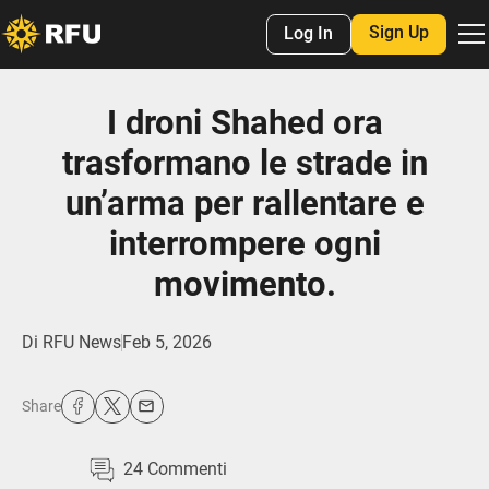
Sign Up
Log In
I droni Shahed ora
trasformano le strade in
un’arma per rallentare e
interrompere ogni
movimento.
Di
RFU News
Feb 5, 2026
Share
24
Commenti