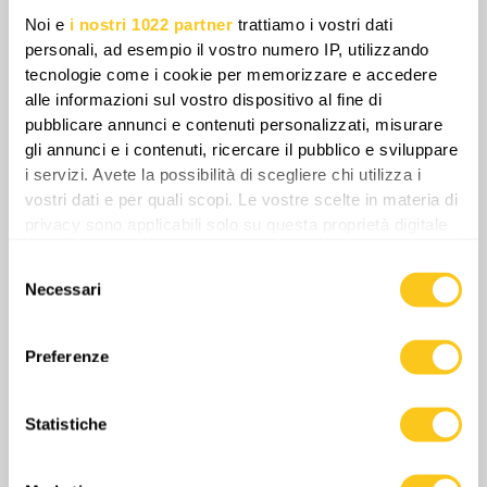
Noi e
i nostri 1022 partner
trattiamo i vostri dati
personali, ad esempio il vostro numero IP, utilizzando
tecnologie come i cookie per memorizzare e accedere
alle informazioni sul vostro dispositivo al fine di
pubblicare annunci e contenuti personalizzati, misurare
gli annunci e i contenuti, ricercare il pubblico e sviluppare
i servizi. Avete la possibilità di scegliere chi utilizza i
vostri dati e per quali scopi. Le vostre scelte in materia di
Le segnalazioni di mine sganciate vicino a
privacy sono applicabili solo su questa proprietà digitale
rotte di trasporto chiave indicano uno sforzo
in cui avete effettuato le vostre scelte. È possibile
deliberato di esercitare pressione proprio
Selezione
modificare o revocare il proprio consenso in qualsiasi
Necessari
del
dove la mobilità è più cruciale. Nelle retrovie,
momento dalla Dichiarazione sui cookie o facendo clic
consenso
l’obiettivo è minare le strade migliori e più
sull'icona di attivazione della privacy.
veloci, costringendo gli ucraini a utilizzare
Preferenze
Con il tuo consenso, vorremmo anche:
percorsi più lunghi, rallentando drasticamente
raccogliere informazioni sulla tua posizione
il movimento della logistica generale.
Statistiche
geografica, con un'approssimazione di qualche
metro,
Identificare il tuo dispositivo, scansionandolo